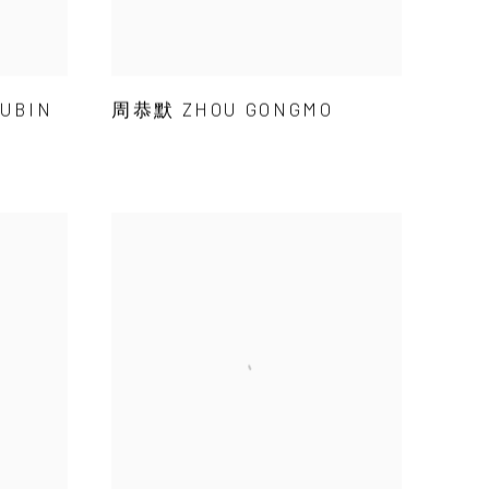
UBIN
周恭默 ZHOU GONGMO