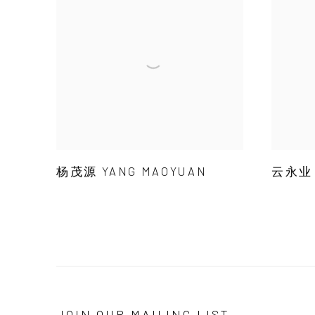
杨茂源 YANG MAOYUAN
云永业 
JOIN OUR MAILING LIST