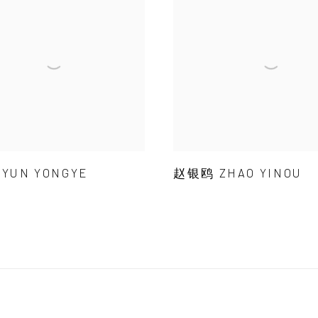
YUN YONGYE
赵银鸥 ZHAO YINOU