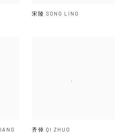
宋陵 SONG LING
IANG
齐倬 QI ZHUO