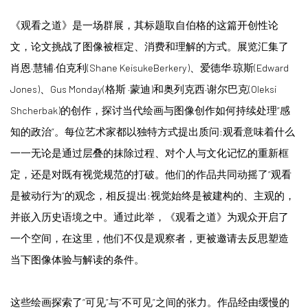
《观看之道》是一场群展，其标题取自伯格的这篇开创性论
文，论文挑战了图像被框定、消费和理解的方式。展览汇集了
肖恩·慧辅·伯克利(Shane KeisukeBerkery)、爱德华·琼斯(Edward
Jones)、Gus Monday(格斯 ·蒙迪)和奥列克西·谢尔巴克(Oleksi
Shcherbak)的创作，探讨当代绘画与图像创作如何持续处理“感
知的政治”。每位艺术家都以独特方式提出质问:观看意味着什么
一一无论是通过层叠的抹除过程、对个人与文化记忆的重新框
定，还是对既有视觉规范的打破。他们的作品共同动摇了“观看
是被动行为”的观念，相反提出:视觉始终是被建构的、主观的，
并嵌入历史语境之中。通过此举，《观看之道》为观众开启了
一个空间，在这里，他们不仅是观察者，更被邀请去反思塑造
当下图像体验与解读的条件。
这些绘画探索了“可见”与“不可见”之间的张力。作品经由缓慢的