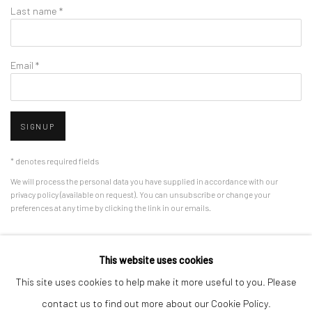
Last name *
Email *
SIGNUP
* denotes required fields
We will process the personal data you have supplied in accordance with our
privacy policy (available on request). You can unsubscribe or change your
preferences at any time by clicking the link in our emails.
This website uses cookies
Manage cookies
This site uses cookies to help make it more useful to you. Please
版权 2026 HDM GALLERY
网页支持 ARTLOGIC
contact us to find out more about our Cookie Policy.